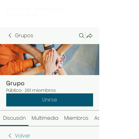
CENTRO DE CONVENCIONES
TEQUISQUIAPAN
Grupos
Grupo
Público
·
261 miembros
Unirse
Discusión
Multimedia
Miembros
Acerca de
Volver