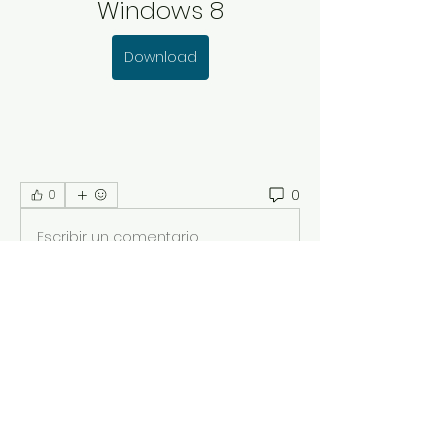
Windows 8
Download
0
0
Escribir un comentario...
Acerca de
¡Bienvenido al grupo! Puedes
conectarte con otros miembros,
...
Leer más