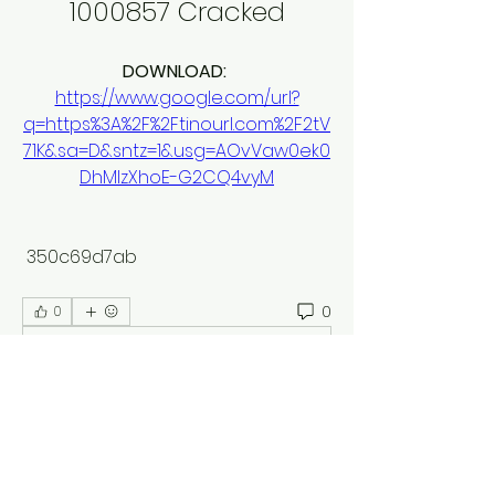
1000857 Cracked
DOWNLOAD: 
https://www.google.com/url?
q=https%3A%2F%2Ftinourl.com%2F2tV
71K&sa=D&sntz=1&usg=AOvVaw0ek0
DhMIzXhoE-G2CQ4vyM
 350c69d7ab
0
0
Write a comment...
Acerca de
¡Bienvenido al grupo! Puedes