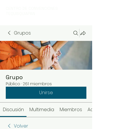
CENTRO DE CONVENCIONES
TEQUISQUIAPAN
Grupos
Grupo
Público
·
261 miembros
Unirse
Discusión
Multimedia
Miembros
Acerca de
Volver