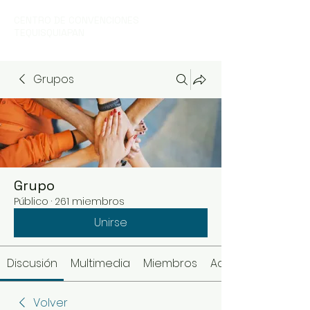
CENTRO DE CONVENCIONES
TEQUISQUIAPAN
Grupos
Grupo
Público
·
261 miembros
Unirse
Discusión
Multimedia
Miembros
Acerca de
Volver