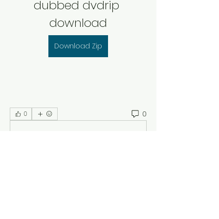
dubbed dvdrip 
download
Download Zip
0
0
Escribir un comentario...
Acerca de
¡Bienvenido al grupo! Puedes
conectarte con otros miembros,
...
Leer más