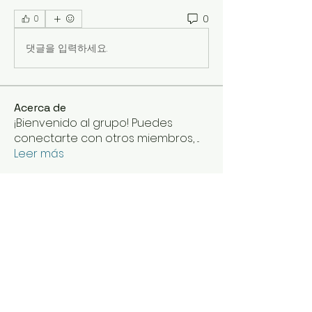
0
0
댓글을 입력하세요.
Acerca de
¡Bienvenido al grupo! Puedes
conectarte con otros miembros,
...
Leer más
Miembros
Deepasreegi
Seguir
Johnpeter John
Seguir
Mr Tom
Seguir
mencariscatter
Seguir
mencariscatter