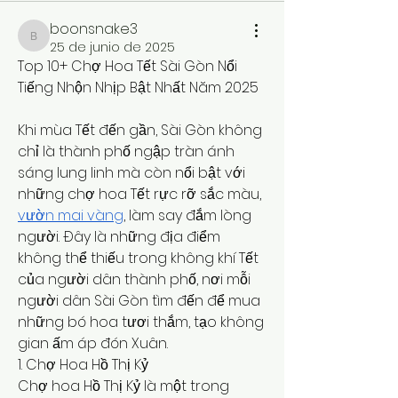
boonsnake3
boonsnake3
25 de junio de 2025
Top 10+ Chợ Hoa Tết Sài Gòn Nổi 
Tiếng Nhộn Nhịp Bật Nhất Năm 2025
Khi mùa Tết đến gần, Sài Gòn không 
chỉ là thành phố ngập tràn ánh 
sáng lung linh mà còn nổi bật với 
những chợ hoa Tết rực rỡ sắc màu, 
vườn mai vàng
, làm say đắm lòng 
người. Đây là những địa điểm 
không thể thiếu trong không khí Tết 
của người dân thành phố, nơi mỗi 
người dân Sài Gòn tìm đến để mua 
những bó hoa tươi thắm, tạo không 
gian ấm áp đón Xuân.
1. Chợ Hoa Hồ Thị Kỷ
Chợ hoa Hồ Thị Kỷ là một trong 