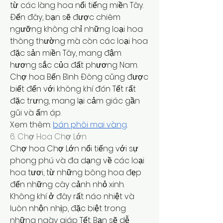
từ các làng hoa nổi tiếng miền Tây. 
Đến đây, bạn sẽ được chiêm 
ngưỡng không chỉ những loại hoa 
thông thường mà còn các loại hoa 
đặc sản miền Tây, mang đậm 
hương sắc của đất phương Nam. 
Chợ hoa Bến Bình Đông cũng được 
biết đến với không khí đón Tết rất 
đặc trưng, mang lại cảm giác gần 
gũi và ấm áp.
Xem thêm: 
bán phôi mai vàng
.
6. Chợ Hoa Chợ Lớn
Chợ hoa Chợ Lớn nổi tiếng với sự 
phong phú và đa dạng về các loại 
hoa tươi, từ những bông hoa đẹp 
đến những cây cảnh nhỏ xinh. 
Không khí ở đây rất náo nhiệt và 
luôn nhộn nhịp, đặc biệt trong 
những ngày giáp Tết. Bạn sẽ dễ 