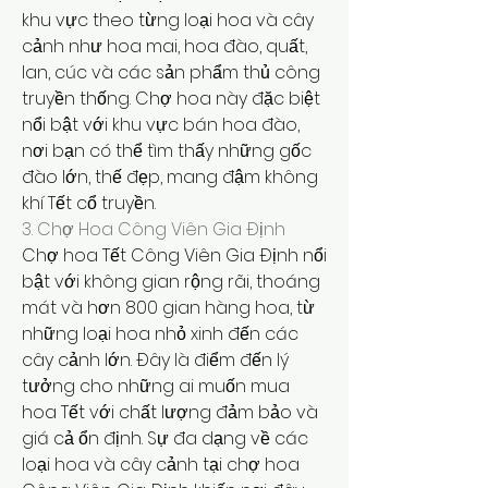
khu vực theo từng loại hoa và cây 
cảnh như hoa mai, hoa đào, quất, 
lan, cúc và các sản phẩm thủ công 
truyền thống. Chợ hoa này đặc biệt 
nổi bật với khu vực bán hoa đào, 
nơi bạn có thể tìm thấy những gốc 
đào lớn, thế đẹp, mang đậm không 
khí Tết cổ truyền.
3. Chợ Hoa Công Viên Gia Định
Chợ hoa Tết Công Viên Gia Định nổi 
bật với không gian rộng rãi, thoáng 
mát và hơn 800 gian hàng hoa, từ 
những loại hoa nhỏ xinh đến các 
cây cảnh lớn. Đây là điểm đến lý 
tưởng cho những ai muốn mua 
hoa Tết với chất lượng đảm bảo và 
giá cả ổn định. Sự đa dạng về các 
loại hoa và cây cảnh tại chợ hoa 