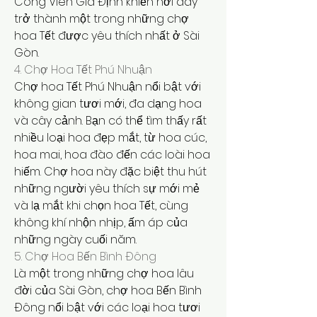
Công Viên Gia Định khiến nơi đây 
trở thành một trong những chợ 
hoa Tết được yêu thích nhất ở Sài 
Gòn.
4. Chợ Hoa Tết Phú Nhuận
Chợ hoa Tết Phú Nhuận nổi bật với 
không gian tươi mới, đa dạng hoa 
và cây cảnh. Bạn có thể tìm thấy rất 
nhiều loại hoa đẹp mắt, từ hoa cúc, 
hoa mai, hoa đào đến các loài hoa 
hiếm. Chợ hoa này đặc biệt thu hút 
những người yêu thích sự mới mẻ 
và lạ mắt khi chọn hoa Tết, cùng 
không khí nhộn nhịp, ấm áp của 
những ngày cuối năm.
5. Chợ Hoa Bến Bình Đông
Là một trong những chợ hoa lâu 
đời của Sài Gòn, chợ hoa Bến Bình 
Đông nổi bật với các loại hoa tươi 