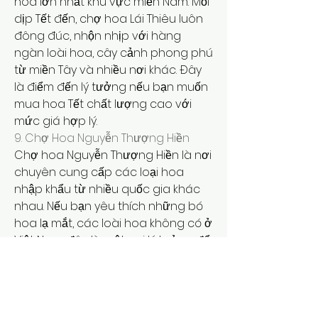
hoa lớn nhất khu vực miền Nam. Mỗi 
dịp Tết đến, chợ hoa Lái Thiêu luôn 
đông đúc, nhộn nhịp với hàng 
ngàn loài hoa, cây cảnh phong phú 
từ miền Tây và nhiều nơi khác. Đây 
là điểm đến lý tưởng nếu bạn muốn 
mua hoa Tết chất lượng cao với 
mức giá hợp lý.
9. Chợ Hoa Nguyễn Thượng Hiền
Chợ hoa Nguyễn Thượng Hiền là nơi 
chuyên cung cấp các loại hoa 
nhập khẩu từ nhiều quốc gia khác 
nhau. Nếu bạn yêu thích những bó 
hoa lạ mắt, các loài hoa không có ở 
Việt Nam, đây là một nơi lý tưởng để 
bạn tham khảo và lựa chọn. Bên 
cạnh đó, không khí chợ hoa cũng 
vô cùng sôi động, mang đến không 
khí Tết đầy màu sắc.