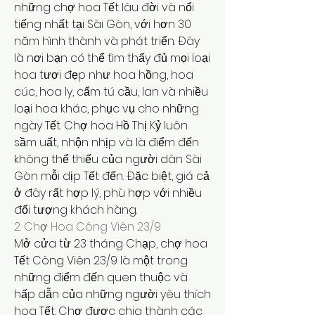
những chợ hoa Tết lâu đời và nổi 
tiếng nhất tại Sài Gòn, với hơn 30 
năm hình thành và phát triển. Đây 
là nơi bạn có thể tìm thấy đủ mọi loại 
hoa tươi đẹp như hoa hồng, hoa 
cúc, hoa ly, cẩm tú cầu, lan và nhiều 
loại hoa khác, phục vụ cho những 
ngày Tết. Chợ hoa Hồ Thị Kỷ luôn 
sầm uất, nhộn nhịp và là điểm đến 
không thể thiếu của người dân Sài 
Gòn mỗi dịp Tết đến. Đặc biệt, giá cả 
ở đây rất hợp lý, phù hợp với nhiều 
đối tượng khách hàng.
2. Chợ Hoa Công Viên 23/9
Mở cửa từ 23 tháng Chạp, chợ hoa 
Tết Công Viên 23/9 là một trong 
những điểm đến quen thuộc và 
hấp dẫn của những người yêu thích 
hoa Tết. Chợ được chia thành các 