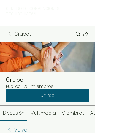
CENTRO DE CONVENCIONES
TEQUISQUIAPAN
Grupos
Grupo
Público
·
261 miembros
Unirse
Discusión
Multimedia
Miembros
Acerca de
Volver