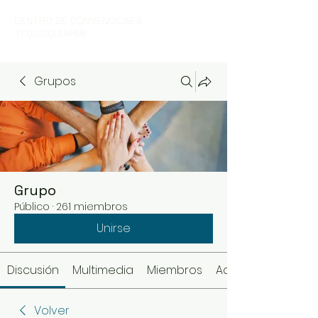
CENTRO DE CONVENCIONES
TEQUISQUIAPAN
Grupos
Grupo
Público
·
261 miembros
Unirse
Discusión
Multimedia
Miembros
Acerca de
Volver