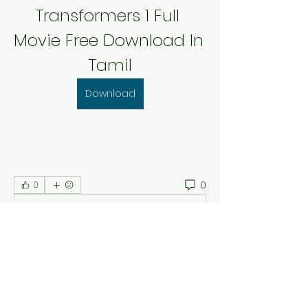
Transformers 1 Full 
Movie Free Download In 
Tamil
Download
0
0
Write a comment...
Acerca de
¡Bienvenido al grupo! Puedes
conectarte con otros miembros,
...