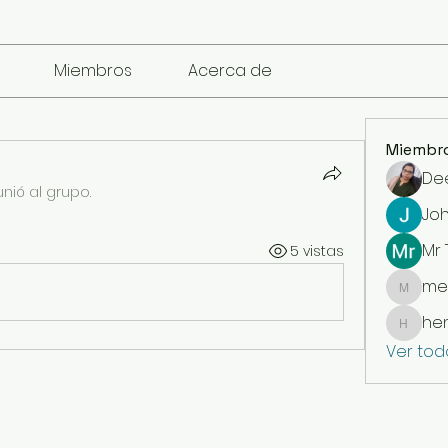
Miembros
Acerca de
Miembr
De
unió al grupo.
Jo
Mr
5 vistas
me
mencari
he
henchl
Ver tod