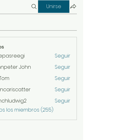
Unirse
os
epasreegi
Seguir
hnpeter John
Seguir
 Tom
Seguir
ncariscatter
Seguir
scatter
nchludwig2
Seguir
udwig2
os los miembros (255)