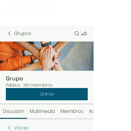
CENTRO DE CONVENCIONES
TEQUISQUIAPAN
Grupos
Grupo
Público
·
261 miembros
Unirse
Discusión
Multimedia
Miembros
Acerca de
Volver