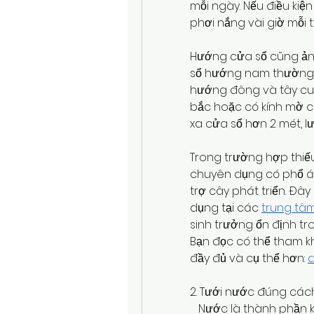
mỗi ngày. Nếu điều kiệ
phơi nắng vài giờ mỗi 
Hướng cửa sổ cũng ản
sổ hướng nam thường 
hướng đông và tây cun
bắc hoặc có kính mờ c
xa cửa sổ hơn 2 mét, 
Trong trường hợp thiếu
chuyên dụng có phổ án
trợ cây phát triển. Đ
dụng tại các 
trung tâ
sinh trưởng ổn định tro
Bạn đọc có thể tham kh
đầy đủ và cụ thể hơn: 
d
2. Tưới nước đúng các
   Nước là thành phần k