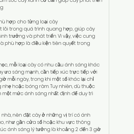
ăm sóc cây xanh cơ bản giúp cây phát triển 
ng
hù hợp cho từng loại cây
ốt lõi trong quá trình quang hợp, giúp cây 
nh trưởng và phát triển. Vì vậy, việc cung 
 phù hợp là điều kiện tiên quyết trong 
 học, mỗi loại cây có nhu cầu ánh sáng khác 
y ưa sáng mạnh, cần tiếp xúc trực tiếp với 
ờ mỗi ngày, trong khi một số khác lại chỉ 
 nhẹ hoặc bóng râm. Tuy nhiên, dù thuộc 
 một mức ánh sáng nhất định để duy trì 
 nhà, nên đặt cây ở những vị trí có ánh 
ào, như gần cửa sổ hoặc khu vực thông 
xúc ánh sáng lý tưởng là khoảng 2 đến 3 giờ 