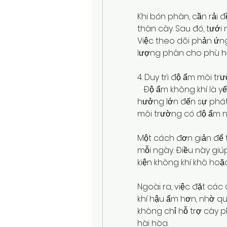
Khi bón phân, cần rải đ
thân cây. Sau đó, tưới
Việc theo dõi phản ứng
lượng phân cho phù h
4. Duy trì độ ẩm môi t
   Độ ẩm không khí là y
hưởng lớn đến sự phát 
môi trường có độ ẩm nhấ
Một cách đơn giản để 
mỗi ngày. Điều này giúp
kiện không khí khô ho
Ngoài ra, việc đặt các
khí hậu ẩm hơn, nhờ quá
không chỉ hỗ trợ cây p
hài hòa.