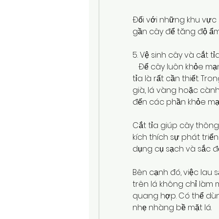
Đối với những khu vực 
gần cây để tăng độ ẩm 
5. Vệ sinh cây và cắt 
   Để cây luôn khỏe mạn
tỉa là rất cần thiết. Tro
già, lá vàng hoặc cành
đến các phần khỏe mạ
Cắt tỉa giúp cây thôn
kích thích sự phát triể
dụng cụ sạch và sắc đ
Bên cạnh đó, việc lau s
trên lá không chỉ làm 
quang hợp. Có thể dù
nhẹ nhàng bề mặt lá.