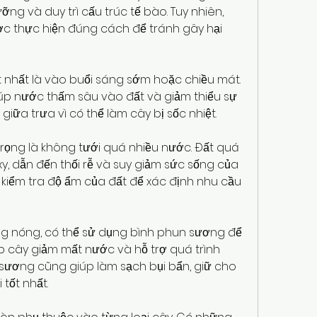
ng và duy trì cấu trúc tế bào. Tuy nhiên, 
ợc thực hiện đúng cách để tránh gây hại 
t nhất là vào buổi sáng sớm hoặc chiều mát. 
giúp nước thấm sâu vào đất và giảm thiểu sự 
 giữa trưa vì có thể làm cây bị sốc nhiệt.
rọng là không tưới quá nhiều nước. Đất quá 
xy, dẫn đến thối rễ và suy giảm sức sống của 
n kiểm tra độ ẩm của đất để xác định nhu cầu 
 nóng, có thể sử dụng bình phun sương để 
p cây giảm mất nước và hỗ trợ quá trình 
sương cũng giúp làm sạch bụi bẩn, giữ cho 
 tốt nhất.