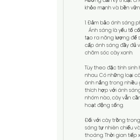
Hướng dẫn kỹ thuật ch
khỏe mạnh và bền vữ
1. Đảm bảo ánh sáng p
   Ánh sáng là yếu tố c
tạo ra năng lượng để si
cấp ánh sáng đầy đủ và
chăm sóc cây xanh.
Tùy theo đặc tính sinh
nhau. Có những loại câ
ánh nắng trong nhiều gi
thích hợp với ánh sáng
nhóm nào, cây vẫn cần
hoạt động sống.
Đối với cây trồng trong
sáng tự nhiên chiếu v
thoáng. Thời gian tiếp 