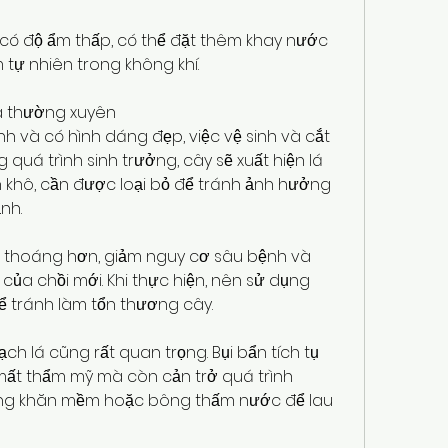
có độ ẩm thấp, có thể đặt thêm khay nước 
tự nhiên trong không khí.
tỉa thường xuyên
h và có hình dáng đẹp, việc vệ sinh và cắt 
ng quá trình sinh trưởng, cây sẽ xuất hiện lá 
 khô, cần được loại bỏ để tránh ảnh hưởng 
nh.
g thoáng hơn, giảm nguy cơ sâu bệnh và 
n của chồi mới. Khi thực hiện, nên sử dụng 
ể tránh làm tổn thương cây.
ạch lá cũng rất quan trọng. Bụi bẩn tích tụ 
mất thẩm mỹ mà còn cản trở quá trình 
ng khăn mềm hoặc bông thấm nước để lau 