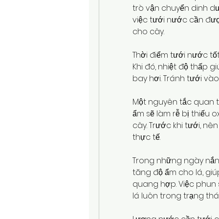
trò vận chuyển dinh dưỡ
việc tưới nước cần đư
cho cây.
Thời điểm tưới nước tố
Khi đó, nhiệt độ thấp 
bay hơi. Tránh tưới vào
Một nguyên tắc quan t
ẩm sẽ làm rễ bị thiếu o
cây. Trước khi tưới, nê
thực tế.
Trong những ngày nắng
tăng độ ẩm cho lá, giú
quang hợp. Việc phun 
lá luôn trong trạng thái