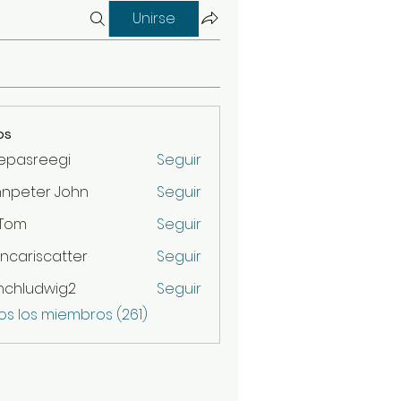
Unirse
os
epasreegi
Seguir
hnpeter John
Seguir
 Tom
Seguir
ncariscatter
Seguir
scatter
nchludwig2
Seguir
udwig2
os los miembros (261)