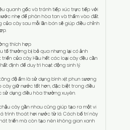
ều quanh gốc và tránh tiếp xúc trực tiếp với 
 nước nhẹ để phân hòa tan và thấm vào đất. 
 của cây sau mỗi lần bón sẽ giúp điều chỉnh 
ợp.
rường thích hợp
ếu tố thường bị bỏ qua nhưng lại có ảnh 
triển của cây. Hầu hết các loại cây đều cần 
t định để duy trì hoạt động sinh lý.
tăng độ ẩm là sử dụng bình xịt phun sương 
 cây giữ nước tốt hơn, đặc biệt trong điều 
ặc sử dụng điều hòa thường xuyên.
 chậu cây gần nhau cũng giúp tạo ra một vi 
 trình thoát hơi nước từ lá. Cách bố trí này 
hát triển mà còn tạo nên không gian xanh 