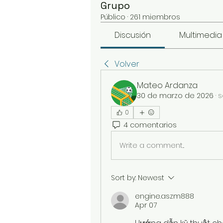
Grupo
Público
·
261 miembros
Discusión
Multimedia
Volver
Mateo Ardanza
30 de marzo de 2026
·
s
0
4 comentarios
Write a comment...
Sort by:
Newest
engine.aszm888
Apr 07