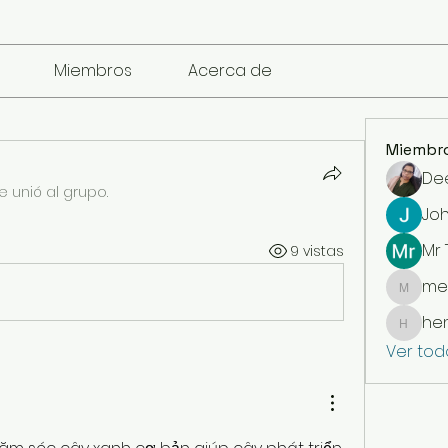
Miembros
Acerca de
Miembr
De
e unió al grupo.
Jo
Mr
9 vistas
me
mencari
he
henchl
Ver tod