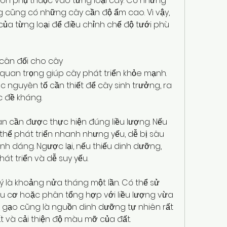
òn phụ thuộc vào từng loại cây. Có những 
g cũng có những cây cần độ ẩm cao. Vì vậy, 
của từng loại để điều chỉnh chế độ tưới phù 
 cân đối cho cây
 quan trọng giúp cây phát triển khỏe mạnh. 
nguyên tố cần thiết để cây sinh trưởng, ra 
ức đề kháng.
ân cần được thực hiện đúng liều lượng. Nếu 
thể phát triển nhanh nhưng yếu, dễ bị sâu 
nh dáng. Ngược lại, nếu thiếu dinh dưỡng, 
át triển và dễ suy yếu.
 là khoảng nửa tháng một lần. Có thể sử 
u cơ hoặc phân tổng hợp với liều lượng vừa 
o gạo cũng là nguồn dinh dưỡng tự nhiên rất 
ất và cải thiện độ màu mỡ của đất.