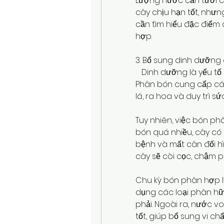
Lượng nước cần tưới c
cây chịu hạn tốt, nhưn
cần tìm hiểu đặc điểm 
hợp.
3. Bổ sung dinh dưỡng
   Dinh dưỡng là yếu tố
Phân bón cung cấp các 
lá, ra hoa và duy trì s
Tuy nhiên, việc bón ph
bón quá nhiều, cây có 
bệnh và mất cân đối hì
cây sẽ còi cọc, chậm ph
Chu kỳ bón phân hợp lý
dụng các loại phân hữ
phải. Ngoài ra, nước v
tốt, giúp bổ sung vi ch