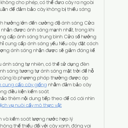
n không cho phép, có thể đưa cây ra ngoài 
tuần để đảm bảo cây không bị thiếu sáng.
h hưởng lớn đến cường độ ánh sáng. Cửa 
nhận được ánh sáng mạnh nhất, trong khi 
g cấp ánh sáng trung bình. Cửa sổ hướng 
hỉ cung cấp ánh sáng yếu. Nếu cây đặt cách 
lượng ánh sáng nhận được sẽ giảm đáng kể.
 ánh sáng tự nhiên, có thể sử dụng đèn 
h sáng tương tự ánh sáng mặt trời để hỗ 
ây cũng là phương pháp thường được áp 
m cung cấp cây giống
 nhằm đảm bảo cây 
ng điều kiện kiểm soát.
ảo thêm nội dung tiếp theo để có cái nhìn 
ịch vụ nuôi cấy mô thực vật
h và kiểm soát lượng nước hợp lý
hông thể thiếu đối với cây xanh, đóng vai 