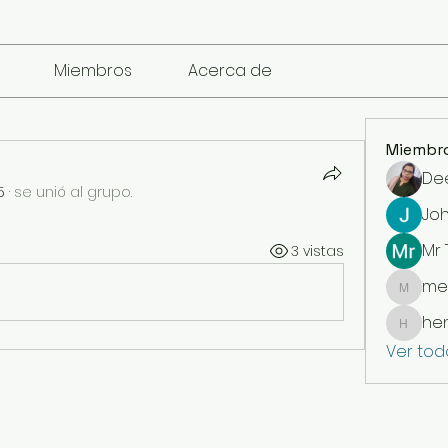
Miembros
Acerca de
Miembr
De
5
·
se unió al grupo.
Jo
Mr
3 vistas
me
mencari
he
henchl
Ver tod