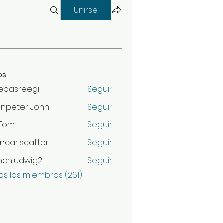
Unirse
os
epasreegi
Seguir
hnpeter John
Seguir
 Tom
Seguir
ncariscatter
Seguir
scatter
nchludwig2
Seguir
udwig2
os los miembros (261)