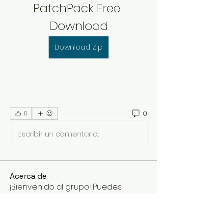
PatchPack Free 
Download
Download Zip
0
0
Escribir un comentario...
Acerca de
¡Bienvenido al grupo! Puedes
conectarte con otros miembros,
...
Leer más