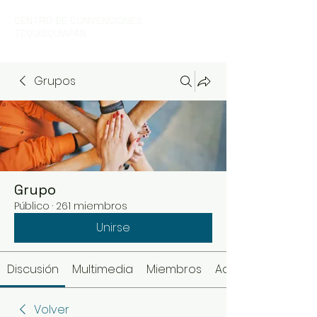
CENTRO DE CONVENCIONES
TEQUISQUIAPAN
Grupos
Grupo
Público
·
261 miembros
Unirse
Discusión
Multimedia
Miembros
Acerca de
Volver