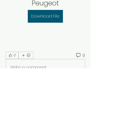
Peugeot
Download File
0
0
Write a comment...
Acerca de
¡Bienvenido al grupo! Puedes
conectarte con otros miembros,
...
Leer más