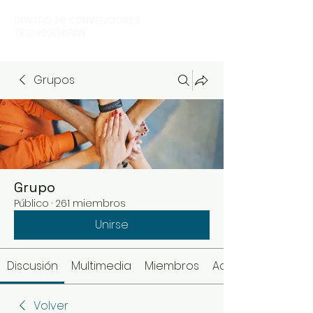
CENTRO DE CONVENCIONES
TEQUISQUIAPAN
Grupos
Grupo
Público
·
261 miembros
Unirse
Discusión
Multimedia
Miembros
Acerca de
Volver