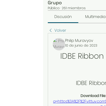
Grupo
Público
·
261 miembros
Discusión
Multimedia
Volver
Philip Muravyov
10 de junio de 2023
IDBE Ribbon C
IDBE Ribbon 
Download File:
q=https%3A%2F%2Fvittuv.c