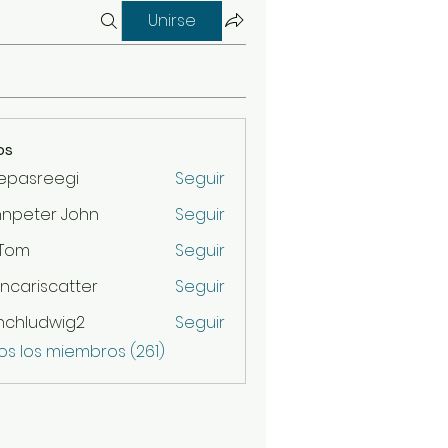
Unirse
os
epasreegi
Seguir
hnpeter John
Seguir
 Tom
Seguir
ncariscatter
Seguir
scatter
nchludwig2
Seguir
udwig2
os los miembros (261)