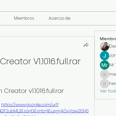
Miembros
Acerca de
Miembr
De
Jo
reator V1.1016.full.rar
Mr
me
mencari
he
henchl
Creator v1.1016.full.rar
Ver tod
 
https://www.google.com/url?
om%2F2ubML2&sa=D&sntz=1&usg=AOvVaw2ISH0