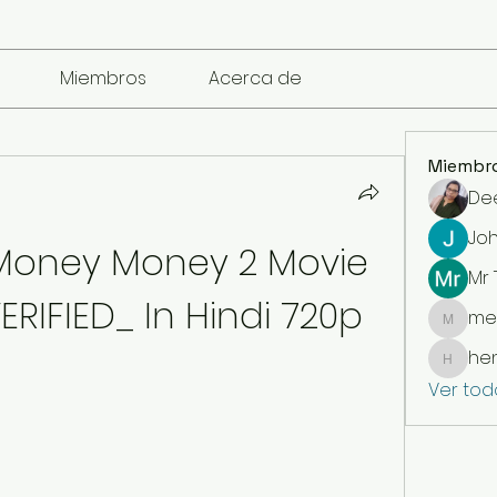
Miembros
Acerca de
Miembr
De
Jo
oney Money 2 Movie 
Mr
RIFIED_ In Hindi 720p
me
mencari
he
henchl
Ver tod