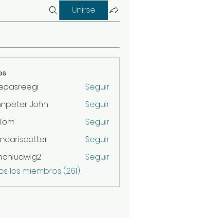
Unirse
os
epasreegi
Seguir
hnpeter John
Seguir
 Tom
Seguir
ncariscatter
Seguir
scatter
nchludwig2
Seguir
udwig2
os los miembros (261)