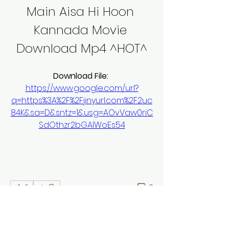
Main Aisa Hi Hoon 
Kannada Movie 
Download Mp4 ^HOT^
Download File: 
https://www.google.com/url?
q=https%3A%2F%2Fjinyurl.com%2F2uc
84K&sa=D&sntz=1&usg=AOvVaw0riC
SdOthzr2bGAIWoEs54
0
0
Escreva um comentário