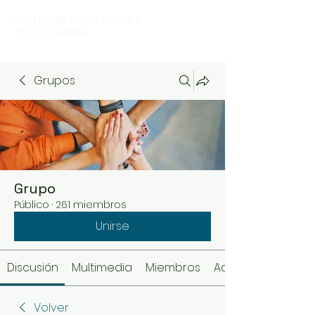
CENTRO DE CONVENCIONES
TEQUISQUIAPAN
Grupos
Grupo
Público
·
261 miembros
Unirse
Discusión
Multimedia
Miembros
Acerca de
Volver