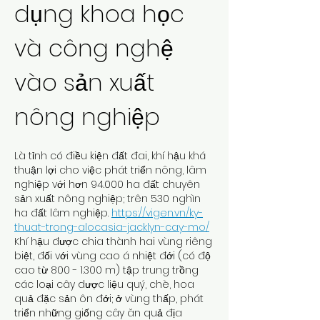
dụng khoa học 
và công nghệ 
vào sản xuất 
nông nghiệp
Là tỉnh có điều kiện đất đai, khí hậu khá 
thuận lợi cho việc phát triển nông, lâm 
nghiệp với hơn 94.000 ha đất chuyên 
sản xuất nông nghiệp; trên 530 nghìn 
ha đất lâm nghiệp. 
https://vigen.vn/ky-
thuat-trong-alocasia-jacklyn-cay-mo/
Khí hậu được chia thành hai vùng riêng 
biệt, đối với vùng cao á nhiệt đới (có độ 
cao từ 800 - 1.300 m) tập trung trồng 
các loại cây dược liệu quý, chè, hoa 
quả đặc sản ôn đới; ở vùng thấp, phát 
triển những giống cây ăn quả địa 