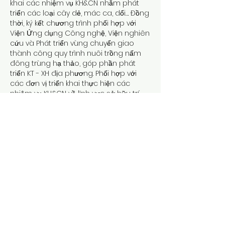
khai các nhiệm vụ KH&CN nhằm phát 
triển các loại cây dẻ, mác ca, dổi…. Đồng 
thời, ký kết chương trình phối hợp với 
Viện Ứng dụng Công nghệ, Viện nghiên 
cứu và Phát triển vùng chuyển giao 
thành công quy trình nuôi trồng nấm 
đông trùng hạ thảo, góp phần phát 
triển KT - XH địa phương. Phối hợp với 
các đơn vị triển khai thực hiện các 
nhiệm vụ KH&CN về lĩnh vực sở hữu trí 
tuệ, như: Dự án xây dựng, quản lý và 
phát triển nhãn hiệu tập thể vịt cỏ Trùng 
Khánh; Dự án xây dựng, quản lý và phát 
triển nhãn hiệu tập thể gạo nếp Ong 
Trùng Khánh; Dự án tạo lập, quản lý và 
phát triển nhãn hiệu chứng nhận miến 
dong Án Lại; Dự án xây dựng mô hình 
trồng, sơ chế cây giảo cổ lam đạt tiêu 
chuẩn GACP-WHO tại tỉnh.
Ngoài ra, trung tâm còn phối hợp tham 
gia thực hiện nhiệm vụ KH&CN cấp cơ 
sở về “Ứng dụng khoa học công nghệ 
xây dựng mô hình phát triển cây dược 