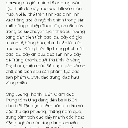
phương có giá trị kinh tế cao, nguyên 
liệu thuốc lá, cây trúc sào, hồi và chăn 
nuôi. Với lợi thế trên, tỉnh xác định lĩnh 
vực trồng trọt là ngành chính trong sản 
xuất nông nghiệp. Theo đó, cơ cấu cây 
trồng có sự chuyển dịch theo xu hướng 
tăng dần diện tích các loại cây có giá 
trị kinh tế, hàng hóa, như: thuốc lá, mía, 
trúc sào... Đồng thời, tập trung phát triển 
các loại cây ăn quả đặc sản, như: cây 
dẻ Trùng Khánh, quýt Trà Lĩnh, lê vàng 
Thạch An, mận máu Bảo Lạc… gắn với sơ 
chế, chế biến sâu sản phẩm, tạo các 
sản phẩm OCOP, đặc trưng, đặc hữu 
vùng miền.
Ông Lương Thanh Tuấn, Giám đốc 
Trung tâm Ứng dụng tiến bộ KH&CN 
cho biết: Tận dụng tiềm năng to lớn và 
đặc thù địa phương, những năm qua, 
trung tâm tích cực đẩy mạnh các hoạt 
động nghiên cứu ứng dụng, chuyển 