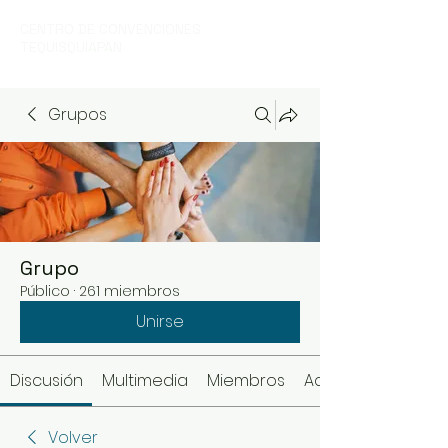
CENTRO DE CONVENCIONES
TEQUISQUIAPAN
Grupos
Grupo
Público
·
261 miembros
Unirse
Discusión
Multimedia
Miembros
Acerca de
Volver