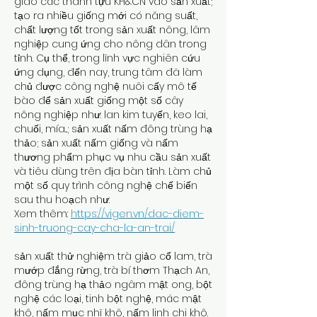
giao các thành tựu KH&CN vào sản xuất; 
tạo ra nhiều giống mới có năng suất, 
chất lượng tốt trong sản xuất nông, lâm 
nghiệp cung ứng cho nông dân trong 
tỉnh. Cụ thể, trong lĩnh vực nghiên cứu 
ứng dụng, đến nay, trung tâm đã làm 
chủ được công nghệ nuôi cấy mô tế 
bào để sản xuất giống một số cây 
nông nghiệp như: lan kim tuyến, keo lai, 
chuối, mía...; sản xuất nấm đông trùng hạ 
thảo; sản xuất nấm giống và nấm 
thương phẩm phục vụ nhu cầu sản xuất 
và tiêu dùng trên địa bàn tỉnh. Làm chủ 
một số quy trình công nghệ chế biến 
sau thu hoạch như:
Xem thêm: 
https://vigen.vn/dac-diem-
sinh-truong-cay-cha-la-an-trai/
sản xuất thử nghiệm trà giảo cổ lam, trà 
mướp đắng rừng, trà bí thơm Thạch An, 
đông trùng hạ thảo ngâm mật ong, bột 
nghệ các loại, tinh bột nghệ, mác mật 
khô, nấm mục nhĩ khô, nấm linh chi khô. 