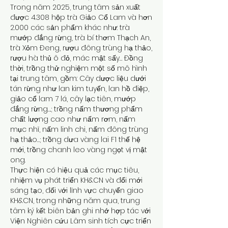
Trong năm 2025, trung tâm sản xuất 
được 4.308 hộp trà Giảo Cổ Lam và hơn 
2.000 các sản phẩm khác như: trà 
mướp đắng rừng, trà bí thơm Thạch An, 
trà Xỏm Đeng, rượu đông trùng hạ thảo, 
rượu hà thủ ô đỏ, mác mật sấy… Đồng 
thời, trồng thử nghiệm một số mô hình 
tại trung tâm, gồm: Cây dược liệu dưới 
tán rừng như lan kim tuyến, lan hồ điệp, 
giảo cổ lam 7 lá, cây lạc tiên, mướp 
đắng rừng….; trồng nấm thương phẩm 
chất lượng cao như nấm rơm, nấm 
mục nhĩ, nấm linh chi, nấm đông trùng 
hạ thảo…; trồng dưa vàng lai F1 thế hệ 
mới, trồng chanh leo vàng ngọt vị mật 
ong.
Thực hiện có hiệu quả các mục tiêu, 
nhiệm vụ phát triển KH&CN và đổi mới 
sáng tạo, đối với lĩnh vực chuyển giao 
KH&CN, trong những năm qua, trung 
tâm ký kết biên bản ghi nhớ hợp tác với 
Viện Nghiên cứu Lâm sinh tích cực triển 