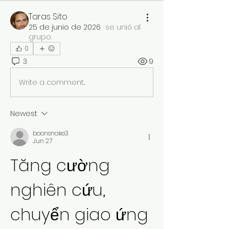
Taras Sito
25 de junio de 2026
·
se unió al
grupo.
0
3
9
Write a comment...
Newest
boonsnake3
Jun 27
Tăng cường 
nghiên cứu, 
chuyển giao ứng 