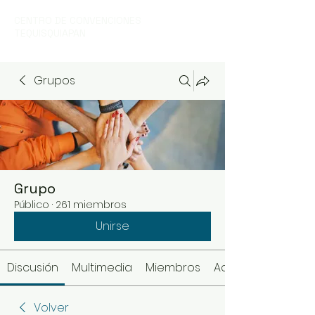
CENTRO DE CONVENCIONES
TEQUISQUIAPAN
Grupos
Grupo
Público
·
261 miembros
Unirse
Discusión
Multimedia
Miembros
Acerca de
Volver