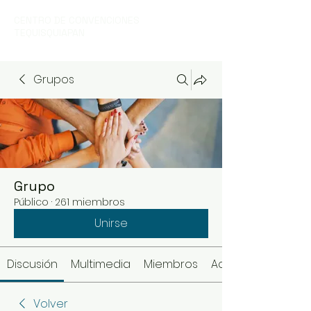
CENTRO DE CONVENCIONES
TEQUISQUIAPAN
Grupos
Grupo
Público
·
261 miembros
Unirse
Discusión
Multimedia
Miembros
Acerca de
Volver