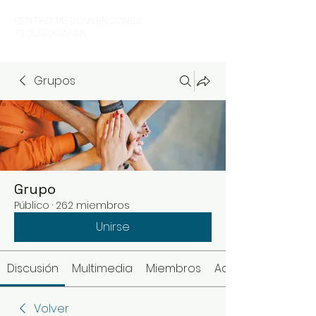
CENTRO DE CONVENCIONES
TEQUISQUIAPAN
Grupos
Grupo
Público
·
262 miembros
Unirse
Discusión
Multimedia
Miembros
Acerca de
Volver