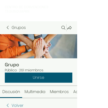
CENTRO DE CONVENCIONES
TEQUISQUIAPAN
Grupos
Grupo
Público
·
261 miembros
Unirse
Discusión
Multimedia
Miembros
Acerca de
Volver