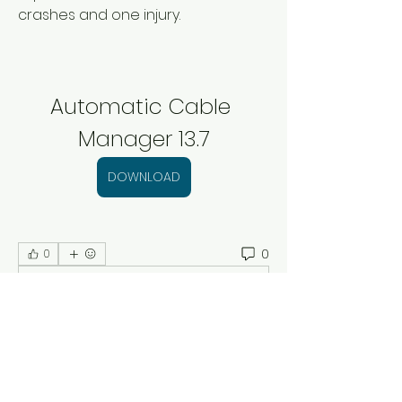
crashes and one injury.
Automatic Cable 
Manager 13.7
DOWNLOAD
0
0
Write a comment...
Acerca de
¡Bienvenido al grupo! Puedes