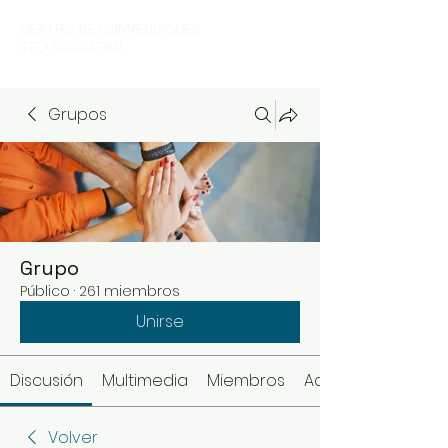
CENTRO DE CONVENCIONES
TEQUISQUIAPAN
Grupos
Grupo
Público
·
261 miembros
Unirse
Discusión
Multimedia
Miembros
Acerca de
Volver