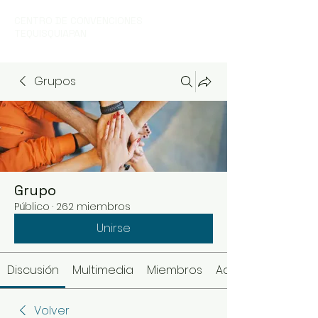
CENTRO DE CONVENCIONES
TEQUISQUIAPAN
Grupos
Grupo
Público
·
262 miembros
Unirse
Discusión
Multimedia
Miembros
Acerca de
Volver