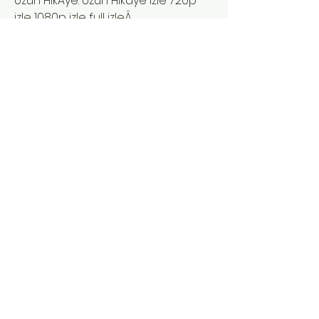
Uzun HikÃye. Uzun Hikaye izle 720p 
izle 1080p izle full izleÂ ... 
0
0
Write a comment...
Acerca de
¡Bienvenido al grupo! Puedes
conectarte con otros miembros,
...
Leer más
Miembros
Deepasreegi
Seguir
Johnpeter John
Seguir
Mr Tom
Seguir