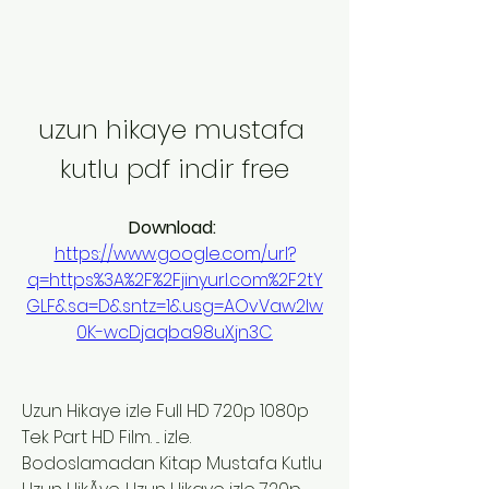
uzun hikaye mustafa 
kutlu pdf indir free
Download: 
https://www.google.com/url?
q=https%3A%2F%2Fjinyurl.com%2F2tY
GLF&sa=D&sntz=1&usg=AOvVaw2lw
0K-wcDjaqba98uXjn3C
Uzun Hikaye izle Full HD 720p 1080p 
Tek Part HD Film. ... izle. 
Bodoslamadan Kitap Mustafa Kutlu 