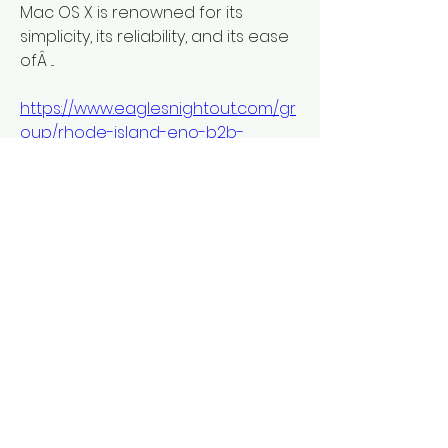
Mac OS X is renowned for its 
simplicity, its reliability, and its ease 
ofÂ ... 
https://www.eaglesnightout.com/gr
oup/rhode-island-eno-b2b-
networking-
events/discussion/3fa0f46a-c915-
45ae-ba68-b7520b6ef402
0
0
Escreva um comentário
Acerca de
¡Bienvenido al grupo! Puedes
conectarte con otros miembros,
...
Leer más