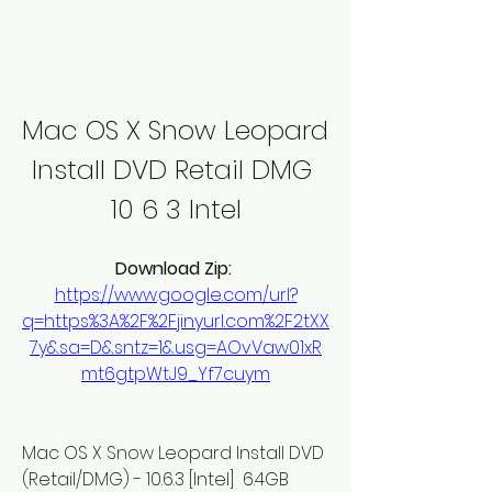
Mac OS X Snow Leopard 
Install DVD Retail DMG 
10 6 3 Intel
Download Zip: 
https://www.google.com/url?
q=https%3A%2F%2Fjinyurl.com%2F2tXX
7y&sa=D&sntz=1&usg=AOvVaw01xR
mt6gtpWtJ9_Yf7cuym
Mac OS X Snow Leopard Install DVD 
(Retail/DMG) - 10.6.3 [Intel]  6.4GB 