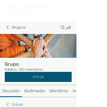
CENTRO DE CONVENCIONES
TEQUISQUIAPAN
Grupos
Grupo
Público
·
261 miembros
Unirse
Discusión
Multimedia
Miembros
Acerca de
Volver