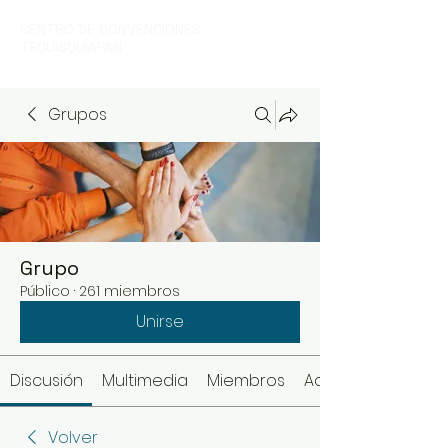
CENTRO DE CONVENCIONES
TEQUISQUIAPAN
Grupos
Grupo
Público
·
261 miembros
Unirse
Discusión
Multimedia
Miembros
Acerca de
Volver