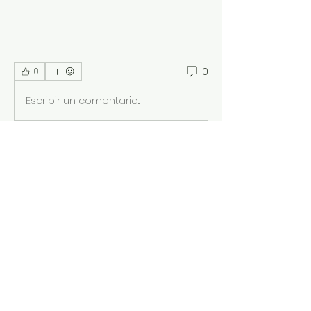
0
0
Escribir un comentario...
Acerca de
¡Bienvenido al grupo! Puedes
conectarte con otros miembros,
...
Leer más
Miembros
Deepasreegi
Seguir
Johnpeter John
Seguir