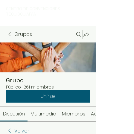
CENTRO DE CONVENCIONES
TEQUISQUIAPAN
Grupos
Grupo
Público
·
261 miembros
Unirse
Discusión
Multimedia
Miembros
Acerca de
Volver