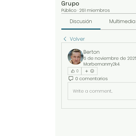
Grupo
Público
·
261 miembros
Discusión
Multimedia
Volver
Berton
6 de noviembre de 202
Marbernanrry2k4
.
0
0 comentarios
Write a comment...