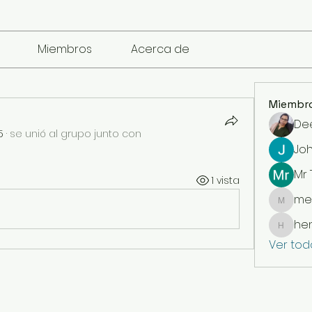
Miembros
Acerca de
Miembr
De
5
·
se unió al grupo junto con
Jo
Mr
1 vista
me
mencari
he
henchl
Ver tod