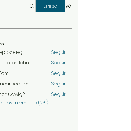
Unirse
os
epasreegi
Seguir
hnpeter John
Seguir
 Tom
Seguir
ncariscatter
Seguir
scatter
nchludwig2
Seguir
udwig2
os los miembros (261)