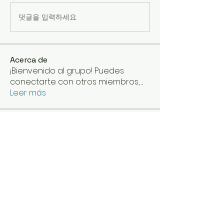
댓글을 입력하세요.
Acerca de
¡Bienvenido al grupo! Puedes
conectarte con otros miembros,
...
Leer más
Miembros
Deepasreegi
Seguir
Johnpeter John
Seguir
Mr Tom
Seguir
mencariscatter
Seguir
mencariscatter
henchludwig2
Seguir
henchludwig2