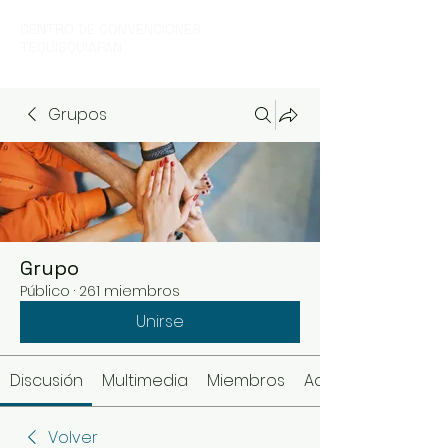
CENTRO DE CONVENCIONES
TEQUISQUIAPAN
Grupos
Grupo
Público
·
261 miembros
Unirse
Discusión
Multimedia
Miembros
Acerca de
Volver