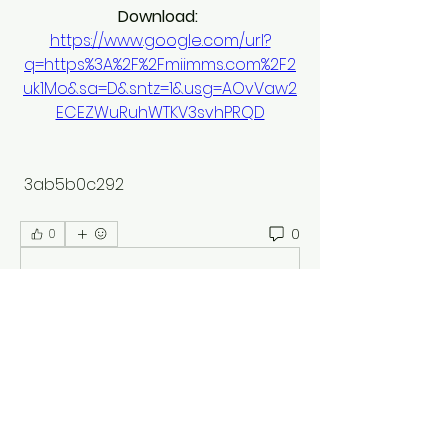
Download: 
https://www.google.com/url?
q=https%3A%2F%2Fmiimms.com%2F2
uk1Mo&sa=D&sntz=1&usg=AOvVaw2
ECEZWuRuhWTKV3svhPRQD
 3ab5b0c292
0
0
Write a comment...
Acerca de
¡Bienvenido al grupo! Puedes
conectarte con otros miembros,
...
Leer más