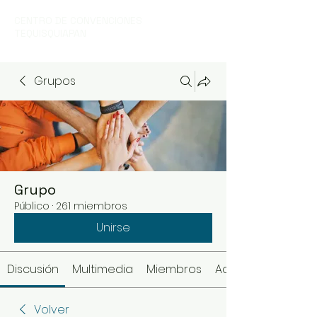
CENTRO DE CONVENCIONES
TEQUISQUIAPAN
Grupos
Grupo
Público
·
261 miembros
Unirse
Discusión
Multimedia
Miembros
Acerca de
Volver