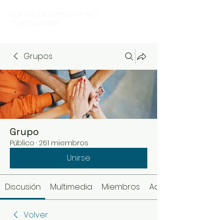
CENTRO DE CONVENCIONES
TEQUISQUIAPAN
Grupos
Grupo
Público
·
261 miembros
Unirse
Discusión
Multimedia
Miembros
Acerca de
Volver