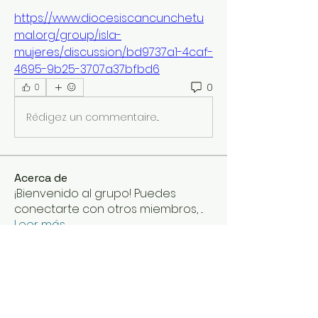
https://www.diocesiscancunchetu
mal.org/group/isla-
mujeres/discussion/bd9737a1-4caf-
4695-9b25-3707a37bfbd6
0
0
Rédigez un commentaire...
Acerca de
¡Bienvenido al grupo! Puedes
conectarte con otros miembros,
...
Leer más
Miembros
Deepasreegi
Seguir
Johnpeter John
Seguir