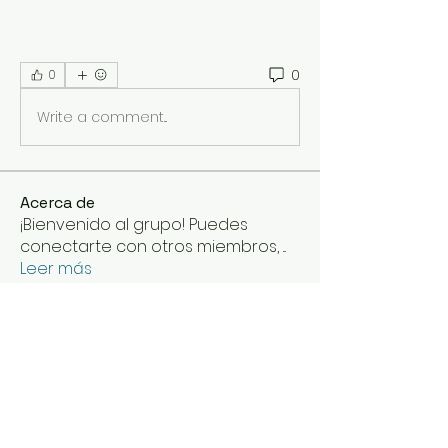
0
0
Write a comment...
Acerca de
¡Bienvenido al grupo! Puedes
conectarte con otros miembros,
...
Leer más
Miembros
Deepasreegi
Seguir
Johnpeter John
Seguir
Mr Tom
Seguir