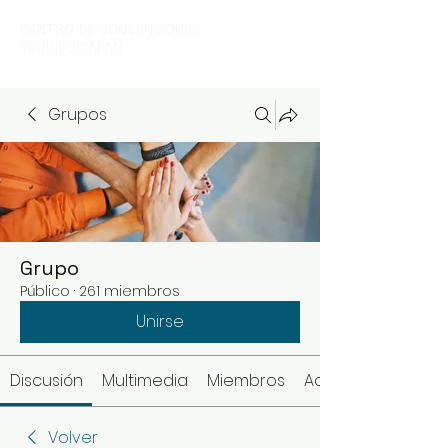
CENTRO DE CONVENCIONES
TEQUISQUIAPAN
Grupos
Grupo
Público
·
261 miembros
Unirse
Discusión
Multimedia
Miembros
Acerca de
Volver