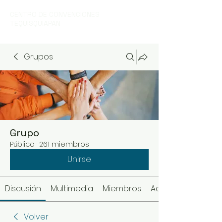
CENTRO DE CONVENCIONES
TEQUISQUIAPAN
Grupos
Grupo
Público
·
261 miembros
Unirse
Discusión
Multimedia
Miembros
Acerca de
Volver