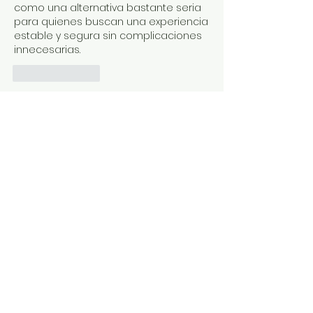
como una alternativa bastante seria 
para quienes buscan una experiencia 
estable y segura sin complicaciones 
innecesarias.
Like
Reply
Acerca de
¡Bienvenido al grupo! Puedes
conectarte con otros miembros,
...
Leer más
Miembros
Deepasreegi
Seguir
Johnpeter John
Seguir
Mr Tom
Seguir
mencariscatter
Seguir
mencariscatter