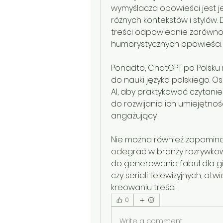
wymyślacza opowieści jest 
różnych kontekstów i stylów
treści odpowiednie zarówno dl
humorystycznych opowieści.
Ponadto, ChatGPT po Polsku 
do nauki języka polskiego. Os
AI, aby praktykować czytanie i
do rozwijania ich umiejętnoś
angażujący.
Nie można również zapominać
odegrać w branży rozrywkow
do generowania fabuł dla gi
czy seriali telewizyjnych, o
kreowaniu treści.
0
Write a comment...