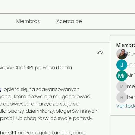
Miembros
Acerca de
Miembr
De
Jo
ści: ChatGPT po Polsku Działa
Mr
me
o
  opiera się na zaawansowanych 
mencari
igencji, które pozwalają mu generować 
he
henchl
 opowieści. To narzędzie staje się 
Ver tod
 pisarzy, dziennikarzy, blogerów i innych 
piracji lub chcą rozwijać swoje pomysły. 
ChatGPT po Polsku jako kumulującego 