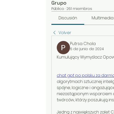
Grupo
Público
·
261 miembros
Discusión
Multimedia
Volver
Putrsa Chola
6 de junio de 2024
Kumulujący Wymyślacz Opowie
chat gpt po polsku za darm
algorytmach sztucznej intel
spójne, logiczne i angażujące
niezastąpionym wsparciem dla
twórców, którzy poszukują ins
Jedną z największych zalet 