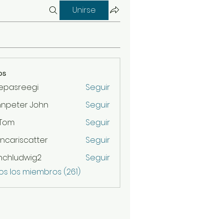
Unirse
os
epasreegi
Seguir
hnpeter John
Seguir
 Tom
Seguir
ncariscatter
Seguir
scatter
nchludwig2
Seguir
udwig2
os los miembros (261)